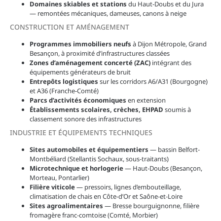
Domaines skiables et stations
du Haut-Doubs et du Jura
— remontées mécaniques, dameuses, canons à neige
CONSTRUCTION ET AMÉNAGEMENT
Programmes immobiliers neufs
à Dijon Métropole, Grand
Besançon, à proximité d’infrastructures classées
Zones d’aménagement concerté (ZAC)
intégrant des
équipements générateurs de bruit
Entrepôts logistiques
sur les corridors A6/A31 (Bourgogne)
et A36 (Franche-Comté)
Parcs d’activités économiques
en extension
Établissements scolaires, crèches, EHPAD
soumis à
classement sonore des infrastructures
INDUSTRIE ET ÉQUIPEMENTS TECHNIQUES
Sites automobiles et équipementiers
— bassin Belfort-
Montbéliard (Stellantis Sochaux, sous-traitants)
Microtechnique et horlogerie
— Haut-Doubs (Besançon,
Morteau, Pontarlier)
Filière viticole
— pressoirs, lignes d’embouteillage,
climatisation de chais en Côte-d’Or et Saône-et-Loire
Sites agroalimentaires
— Bresse bourguignonne, filière
fromagère franc-comtoise (Comté, Morbier)