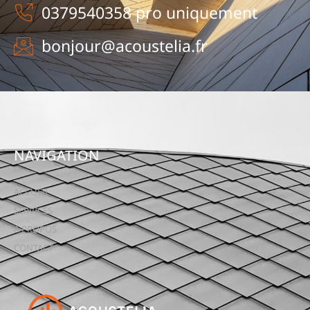
0379540358 pro uniquement
bonjour@acoustelia.fr
NAVIGATION
ACCUEIL
SERVICES
A PROPOS
CONTACT