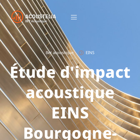
Bet acoustique
EINS
Étude d'impact
acoustique
EINS
Bourgogne-