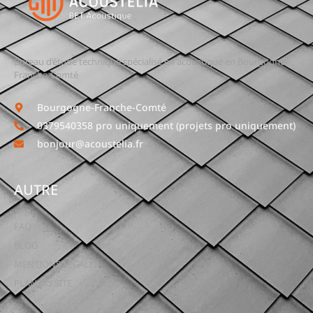
Bureau d’étude technique spécialisé en acoustique en Bourgogne-
Franche-Comté
Bourgogne-Franche-Comté
0379540358 pro uniquement (projets pro uniquement)
bonjour@acoustelia.fr
AUTRE
FAQ
BLOG
MENTIONS LEGALES
PLAN DU SITE